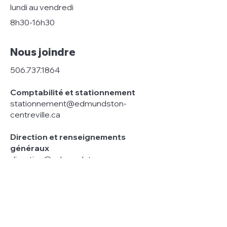
lundi au vendredi
8h30-16h30
Nous joindre
506.737.1864
Comptabilité et stationnement
stationnement@edmundston-
centreville.ca
Direction et renseignements
généraux
direction@edmundston-
centreville.ca
Liens rapides
Centre des arts >