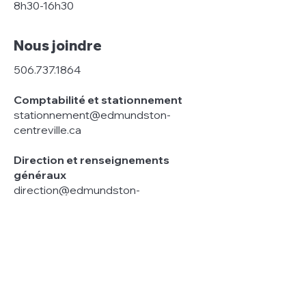
8h30-16h30
Nous joindre
506.737.1864
Comptabilité et stationnement
stationnement@edmundston-
centreville.ca
Direction et renseignements
généraux
direction@edmundston-
centreville.ca
Liens rapides
Centre des arts >
Ville Edmundston >