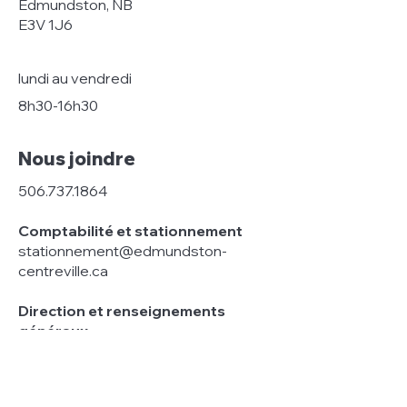
Edmundston, NB
E3V 1J6
lundi au vendredi
8h30-16h30
Nous joindre
506.737.1864
Comptabilité et stationnement
stationnement@edmundston-
centreville.ca
Direction et renseignements
généraux
direction@edmundston-
centreville.ca