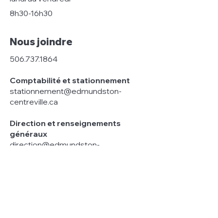
8h30-16h30
Nous joindre
506.737.1864
Comptabilité et stationnement
stationnement@edmundston-
centreville.ca
Direction et renseignements
généraux
direction@edmundston-
centreville.ca
Liens rapides
Centre des arts >
Ville Edmundston >