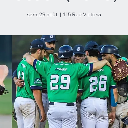
sam. 29 août
  |  
115 Rue Victoria